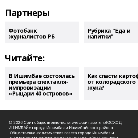
Партнеры
Фотобанк
Рубрика "Еда и
журналистов РБ
напитки"
Читайте:
В Ишимбае состоялась
Как спасти карто
премьера спектакля-
от колорадского
импровизации
жука?
«Рыцари 40 островов»
© 2026 Сайт общественно-политической газеты «ВОСХОД
ИШИМБАЙ» города Ишимбая и Ишимбайского района.
Общественно-политическая газета города Ишимбая и