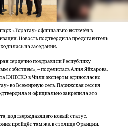
опарк «Торатау» официально включён в
изации. Новость подтвердила представитель
аходилась на заседании.
ран сердечно поздравили Республику
ым событием», – поделилась Алия Яйкарова.
вета ЮНЕСКО в Чили эксперты единогласно
ау» во Всемирную сеть. Парижская сессия
дтвердила и официально закрепила это
та, подтверждающего новый статус,
ония пройдёт там же, в столице Франции.