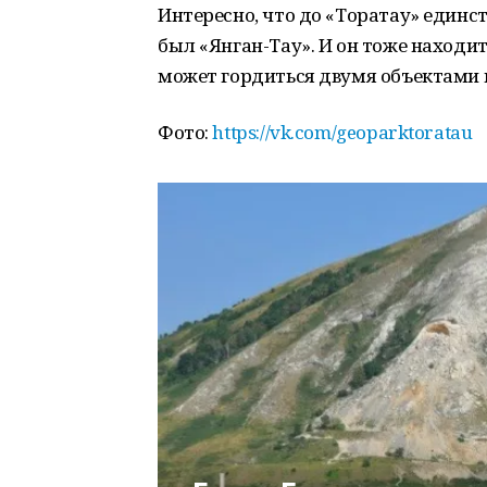
Интересно, что до «Торатау» единс
был «Янган-Тау». И он тоже находит
может гордиться двумя объектами
Фото:
https://vk.com/geoparktoratau