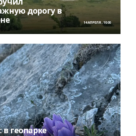
ручил
ажную дорогу в
не
14 АПРЕЛЯ , 10:00
 в геопарке