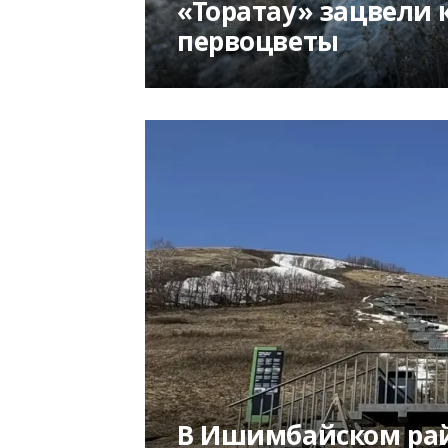
«Торатау» зацвели
первоцветы
В Ишимбайском ра