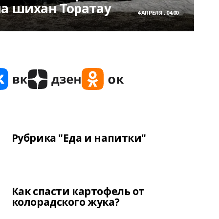
на шихан Торатау
4 АПРЕЛЯ , 04:00
Рубрика "Еда и напитки"
Как спасти картофель от
колорадского жука?