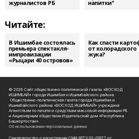
журналистов РБ
напитки"
Читайте:
В Ишимбае состоялась
Как спасти карто
премьера спектакля-
от колорадского
импровизации
жука?
«Рыцари 40 островов»
© 2026 Сайт общественно-политической газеты «ВОСХОД
ИШИМБАЙ» города Ишимбая и Ишимбайского района.
Общественно-политическая газета города Ишимбая и
Ишимбайского района «ВОСХОД ИШИМБАЙ» учреждена
Агентством по печати и средствам массовой информации РБ
и Акционерным обществом Издательский дом «Республика
Башкортостан».
Об использовании персональных данных
Свидетельство о регистрации СМИ №ТУ 02-01877 от