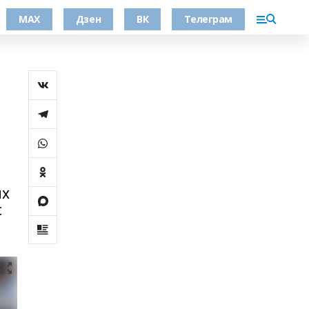
МАХ
Дзен
ВК
Телеграм
их
с