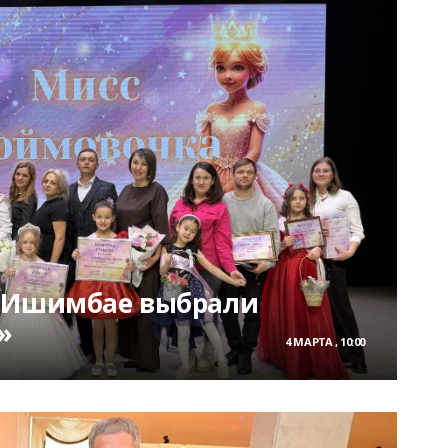
и Ишимбае выбрали
»
4 МАРТА , 10:00