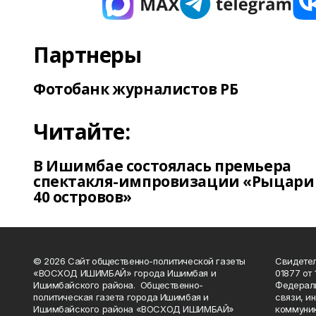
Партнеры
Фотобанк журналистов РБ
Читайте:
В Ишимбае состоялась премьера
спектакля-импровизации «Рыцари
40 островов»
© 2026 Сайт общественно-политической газеты
Свидетел
«ВОСХОД ИШИМБАЙ» города Ишимбая и
01877 от 
Ишимбайского района. Общественно-
Федераль
политическая газета города Ишимбая и
связи, и
Ишимбайского района «ВОСХОД ИШИМБАЙ»
коммуник