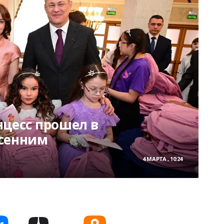
нцесс прошел в
сенним
4 МАРТА , 10:24