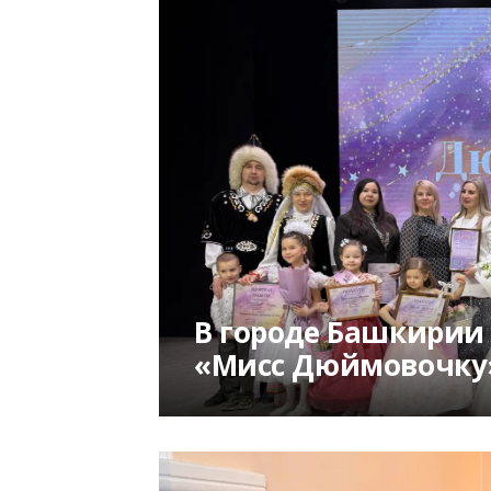
В городе Башкири
«Мисс Дюймовочку