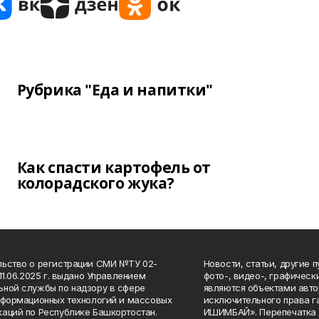
Рубрика "Еда и напитки"
Как спасти картофель от
колорадского жука?
ьство о регистрации СМИ №ТУ 02-
Новости, статьи, другие 
11.06.2025 г. выдано Управлением
фото-, видео-, графичес
ной службы по надзору в сфере
являются объектами авто
нформационных технологий и массовых
исключительного права 
аций по Республике Башкортостан.
ИШИМБАЙ». Перепечатка д