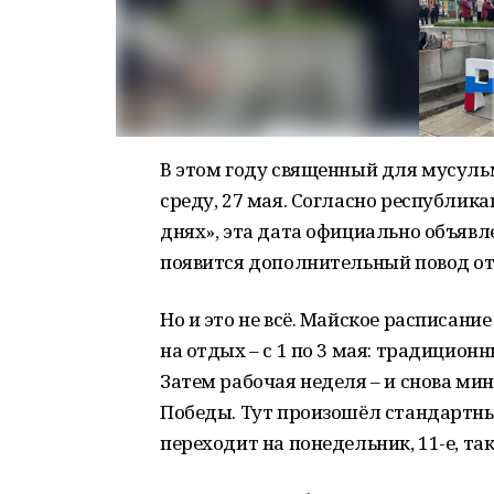
В этом году священный для мусуль
среду, 27 мая. Согласно республик
днях», эта дата официально объявле
появится дополнительный повод от
Но и это не всё. Майское расписан
на отдых – с 1 по 3 мая: традицион
Затем рабочая неделя – и снова ми
Победы. Тут произошёл стандартный
переходит на понедельник, 11-е, та