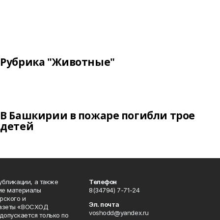
Рубрика "Животные"
В Башкирии в пожаре погибли трое
детей
публикации, а также
Телефон
кие материалы
8(34794) 7-71-24
рского и
Эл. почта
газеты «ВОСХОД
voshodd@yandex.ru
опускается только по