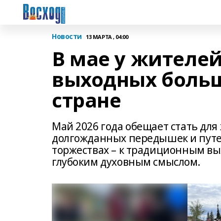
Новости
13 МАРТА , 04:00
В мае у жителе
выходных больш
стране
Май 2026 года обещает стать дл
долгожданных передышек и путеш
торжествах – к традиционным вы
глубоким духовным смыслом.