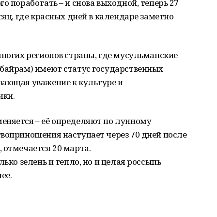
о поработать – и снова выходной, теперь 27
сяц, где красных дней в календаре заметно
многих регионов страны, где мусульманские
-байрам) имеют статус государственных
вающая уважение к культуре и
ики.
еняется – её определяют по лунному
воприношения наступает через 70 дней после
 отмечается 20 марта.
лько зелень и тепло, но и целая россыпь
ее.