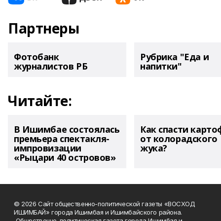
Партнеры
Фотобанк
Рубрика "Еда и
журналистов РБ
напитки"
Читайте:
В Ишимбае состоялась
Как спасти карто
премьера спектакля-
от колорадского
импровизации
жука?
«Рыцари 40 островов»
© 2026 Сайт общественно-политической газеты «ВОСХОД
ИШИМБАЙ» города Ишимбая и Ишимбайского района.
Общественно-политическая газета города Ишимбая и