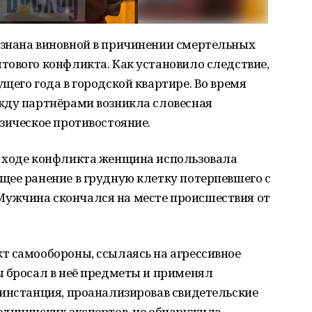
знана виновной в причинении смертельных
тового конфликта. Как установило следствие,
щего года в городской квартире. Во время
жду партнёрами возникла словесная
зическое противостояние.
 ходе конфликта женщина использовала
щее ранение в грудную клетку потерпевшего с
ужчина скончался на месте происшествия от
т самообороны, ссылаясь на агрессивное
ы бросал в неё предметы и применял
 инстанция, проанализировав свидетельские
едицинских экспертов, не обнаружила