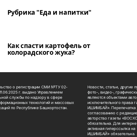
Рубрика "Еда и напитки"
Как спасти картофель от
колорадского жука?
ьство о регистрации СМИ №ТУ 02-
Новости, статьи, другие 
11.06.2025 г. выдано Управлением
фото-, видео-, графичес
ной службы по надзору в сфере
являются объектами авто
нформационных технологий и массовых
исключительного права 
аций по Республике Башкортостан.
ИШИМБАЙ». Перепечатка д
согласованию с редакцие
авторство газеты «ВОС
обязательна. Для интерн
активная гиперссылка на
ИШИМБАЙ» обязательна.