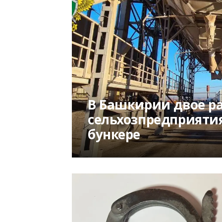
В Башкирии двое р
сельхозпредприятия
бункере