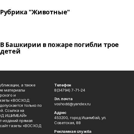
Рубрика "Животные"
В Башкирии в пожаре погибли трое
детей
публикации, а также
Телефон
кие материалы
8(34794) 7-71-24
рского и
Эл. почта
газеты «ВОСХОД
voshodd@yandex.ru
опускается только по
й. Ссылка на
Адрес
ХОД ИШИМБАЙ»
453200, город Ишимбай, ул.
ет-изданий прямая
Советская, 88
 сайт газеты «ВОСХОД
Рекламная служба