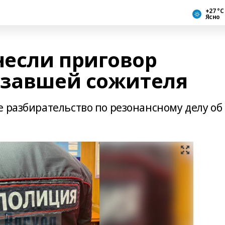
+27 °С
Ясно
если приговор
езавшей сожителя
 разбирательство по резонансному делу об