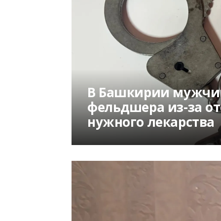
В Башкирии мужчин
фельдшера из-за от
нужного лекарства