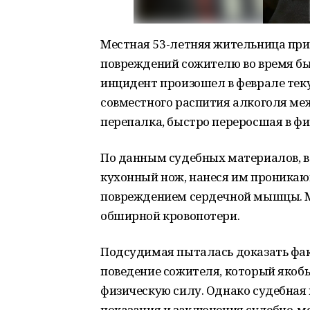
Местная 53-летняя жительница при
повреждений сожителю во время бы
инцидент произошел в феврале теку
совместного распития алкоголя ме
перепалка, быстро переросшая в фи
По данным судебных материалов, в
кухонный нож, нанеся им проникаю
повреждением сердечной мышцы. М
обширной кровопотери.
Подсудимая пыталась доказать фак
поведение сожителя, который якоб
физическую силу. Однако судебная
показания и заключения судебно-м