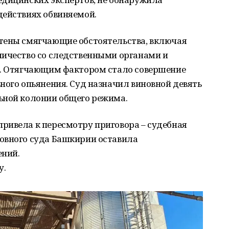
действиях обвиняемой.
тены смягчающие обстоятельства, включая
ничество со следственными органами и
я. Отягчающим фактором стало совершение
ного опьянения. Суд назначил виновной девять
ьной колонии общего режима.
ривела к пересмотру приговора – судебная
овного суда Башкирии оставила
ений.
у.