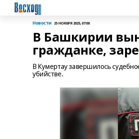
Новости
25 НОЯБРЯ 2025, 07:00
В Башкирии вын
гражданке, зар
В Кумертау завершилось судебное
убийстве.