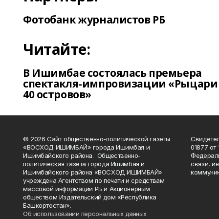
Фотобанк журналистов РБ
Читайте:
В Ишимбае состоялась премьера
спектакля-импровизации «Рыцари
40 островов»
© 2026 Сайт общественно-политической газеты
Свидетел
«ВОСХОД ИШИМБАЙ» города Ишимбая и
01877 от 
Ишимбайского района. Общественно-
Федераль
политическая газета города Ишимбая и
связи, и
Ишимбайского района «ВОСХОД ИШИМБАЙ»
коммуник
учреждена Агентством по печати и средствам
массовой информации РБ и Акционерным
обществом Издательский дом «Республика
Башкортостан».
Об использовании персональных данных