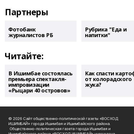
Партнеры
Фотобанк
Рубрика "Еда и
журналистов РБ
напитки"
Читайте:
В Ишимбае состоялась
Как спасти карто
премьера спектакля-
от колорадского
импровизации
жука?
«Рыцари 40 островов»
© 2026 Сайт общественно-политической газеты «ВОСХОД
ИШИМБАЙ» города Ишимбая и Ишимбайского района.
Общественно-политическая газета города Ишимбая и
Ишимбайского района «ВОСХОД ИШИМБАЙ» учреждена