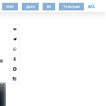
МАХ
Дзен
ВК
Телеграм
 в