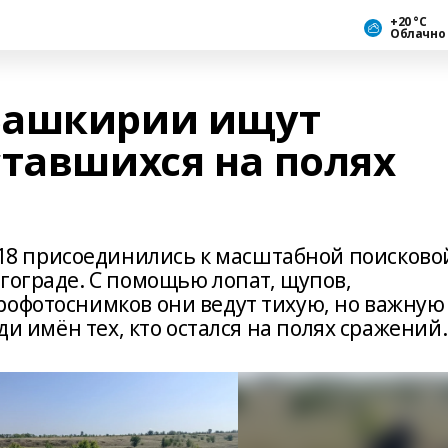
+20 °С
Облачно
Башкирии ищут
ставшихся на полях
8 присоединились к масштабной поисково
гограде. С помощью лопат, щупов,
рофотоснимков они ведут тихую, но важную
ади имён тех, кто остался на полях сражений.