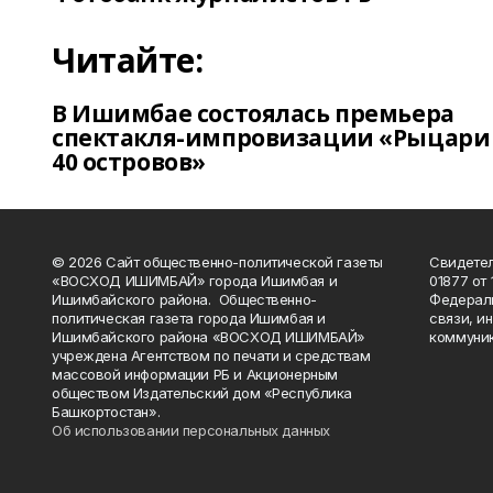
Читайте:
В Ишимбае состоялась премьера
спектакля-импровизации «Рыцари
40 островов»
© 2026 Сайт общественно-политической газеты
Свидетел
«ВОСХОД ИШИМБАЙ» города Ишимбая и
01877 от 
Ишимбайского района. Общественно-
Федераль
политическая газета города Ишимбая и
связи, и
Ишимбайского района «ВОСХОД ИШИМБАЙ»
коммуник
учреждена Агентством по печати и средствам
массовой информации РБ и Акционерным
обществом Издательский дом «Республика
Башкортостан».
Об использовании персональных данных