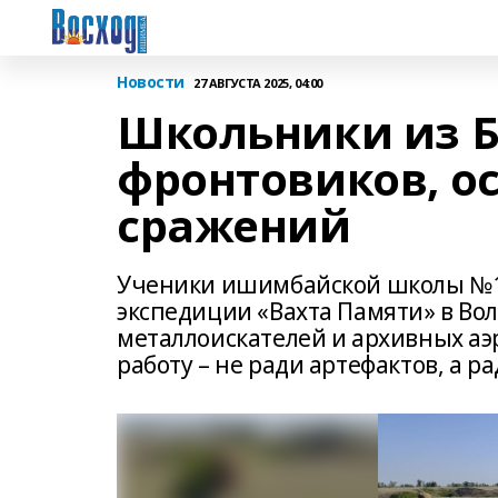
Новости
27 АВГУСТА 2025, 04:00
Школьники из 
фронтовиков, о
сражений
Ученики ишимбайской школы №1
экспедиции «Вахта Памяти» в Вол
металлоискателей и архивных аэ
работу – не ради артефактов, а р