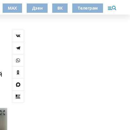
МАХ
Дзен
ВК
Телеграм
й