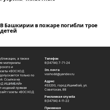
В Башкирии в пожаре погибли трое
детей
публикации, а также
Телефон
кие материалы
8(34794) 7-71-24
рского и
Эл. почта
газеты «ВОСХОД
voshodd@yandex.ru
опускается только по
й. Ссылка на
Адрес
ХОД ИШИМБАЙ»
453200, город Ишимбай, ул.
ет-изданий прямая
Советская, 88
 сайт газеты «ВОСХОД
Рекламная служба
8(34794) 4-11-22
Приемная