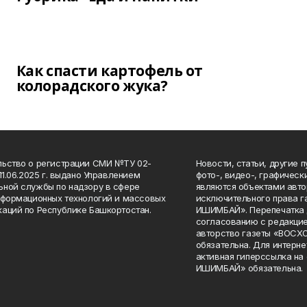
Как спасти картофель от
колорадского жука?
ьство о регистрации СМИ №ТУ 02-
Новости, статьи, другие 
11.06.2025 г. выдано Управлением
фото-, видео-, графичес
ной службы по надзору в сфере
являются объектами авто
нформационных технологий и массовых
исключительного права 
аций по Республике Башкортостан.
ИШИМБАЙ». Перепечатка д
согласованию с редакцие
авторство газеты «ВОС
обязательна. Для интерн
активная гиперссылка на
ИШИМБАЙ» обязательна.