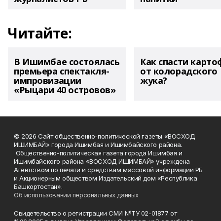
Читайте:
В Ишимбае состоялась
Как спасти карто
премьера спектакля-
от колорадского
импровизации
жука?
«Рыцари 40 островов»
© 2026 Сайт общественно-политической газеты «ВОСХОД
ИШИМБАЙ» города Ишимбая и Ишимбайского района.
Общественно-политическая газета города Ишимбая и
Ишимбайского района «ВОСХОД ИШИМБАЙ» учреждена
Агентством по печати и средствам массовой информации РБ
и Акционерным обществом Издательский дом «Республика
Башкортостан».
Об использовании персональных данных
Свидетельство о регистрации СМИ №ТУ 02-01877 от