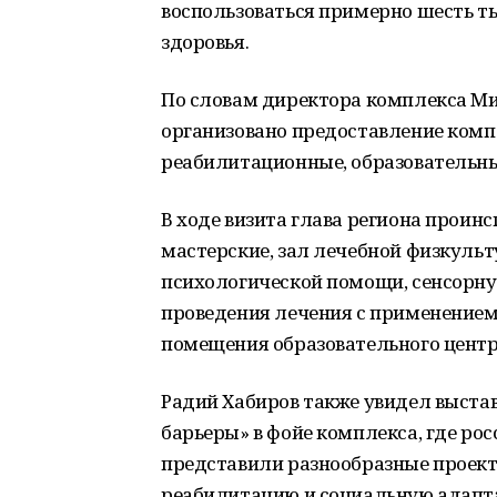
воспользоваться примерно шесть т
здоровья.
По словам директора комплекса Ми
организовано предоставление ком
реабилитационные, образовательны
В ходе визита глава региона проин
мастерские, зал лечебной физкульт
психологической помощи, сенсорну
проведения лечения с применением
помещения образовательного центр
Радий Хабиров также увидел выста
барьеры» в фойе комплекса, где ро
представили разнообразные проект
реабилитацию и социальную адапт