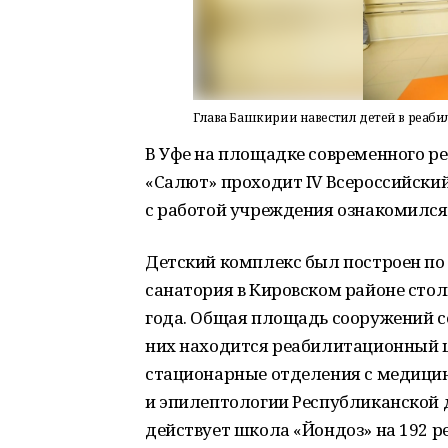
Глава Башкирии навестил детей в реаб
В Уфе на площадке современного р
«Салют» проходит IV Всероссийский
с работой учреждения ознакомился
Детский комплекс был построен по
санатория в Кировском районе стол
года. Общая площадь сооружений со
них находится реабилитационный ц
стационарные отделения с медицин
и эпилептологии Республиканской 
действует школа «Йондоз» на 192 р