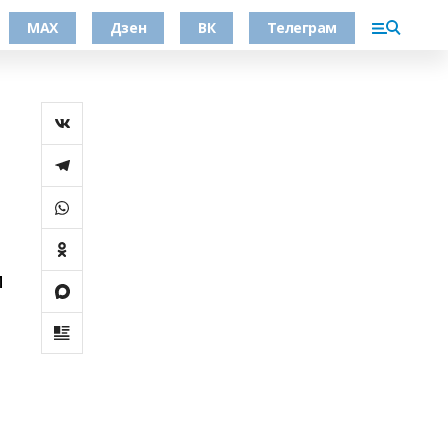
МАХ
Дзен
ВК
Телеграм
и