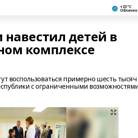
+23 °С
Облачно
 навестил детей в
ном комплексе
гут воспользоваться примерно шесть тысяч
еспублики с ограниченными возможностям