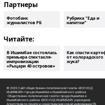
Партнеры
Фотобанк
Рубрика "Еда и
журналистов РБ
напитки"
Читайте:
В Ишимбае состоялась
Как спасти карто
премьера спектакля-
от колорадского
импровизации
жука?
«Рыцари 40 островов»
© 2026 Сайт общественно-политической газеты «ВОСХОД
ИШИМБАЙ» города Ишимбая и Ишимбайского района.
Общественно-политическая газета города Ишимбая и
Ишимбайского района «ВОСХОД ИШИМБАЙ» учреждена
Агентством по печати и средствам массовой информации РБ