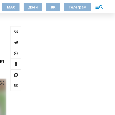
МАХ
Дзен
ВК
Телеграм
ля