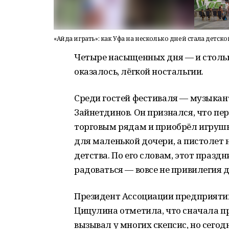
«Айда играть»: как Уфа на несколько дней стала детск
Четыре насыщенных дня — и столько
оказалось, лёгкой ностальгии.
Среди гостей фестиваля — музыкан
Зайнетдинов. Он признался, что пе
торговым рядам и приобрёл игрушк
для маленькой дочери, а пистолет н
детства. По его словам, этот праз
радоваться — вовсе не привилегия д
Президент Ассоциации предприятий
Цицулина отметила, что сначала п
вызывал у многих скепсис, но сего