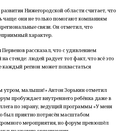
о развития Нижегородской области считает, что
 чаще: они не только помогают компаниям
жрегиональные связи. Он отметил, что
теприимный характер.
 Первенов рассказал, что с удивлением
на стенде: людей радует тот факт, что всё это
 не каждый регион может похвастаться
 утром, малыши!» Антон Зорькин отметил
форум пробуждает внутреннего ребёнка даже в
оллега по экрану, ведущий программы «У меня
то был приятно потрясён масштабом
кромного мероприятия, но форум превзошёл
ак и по уровню организации.