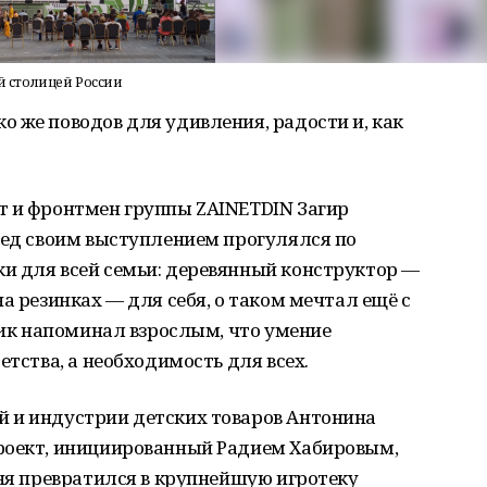
ой столицей России
 же поводов для удивления, радости и, как
т и фронтмен группы ZAINETDIN Загир
ред своим выступлением прогулялся по
и для всей семьи: деревянный конструктор —
а резинках — для себя, о таком мечтал ещё с
дник напоминал взрослым, что умение
етства, а необходимость для всех.
 и индустрии детских товаров Антонина
роект, инициированный Радием Хабировым,
дня превратился в крупнейшую игротеку