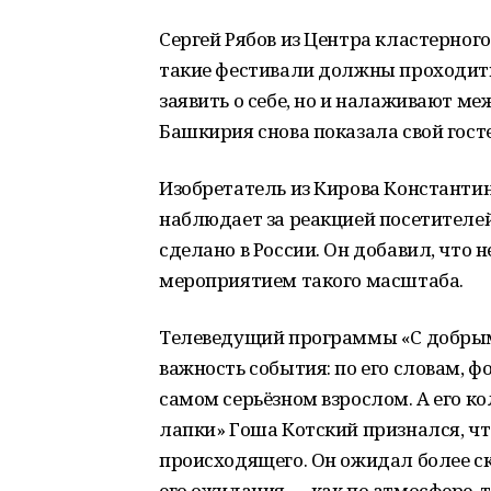
Сергей Рябов из Центра кластерног
такие фестивали должны проходить
заявить о себе, но и налаживают ме
Башкирия снова показала свой гос
Изобретатель из Кирова Константин
наблюдает за реакцией посетителей 
сделано в России. Он добавил, что
мероприятием такого масштаба.
Телеведущий программы «С добрым
важность события: по его словам, 
самом серьёзном взрослом. А его к
лапки» Гоша Котский признался, ч
происходящего. Он ожидал более с
его ожидания — как по атмосфере, т