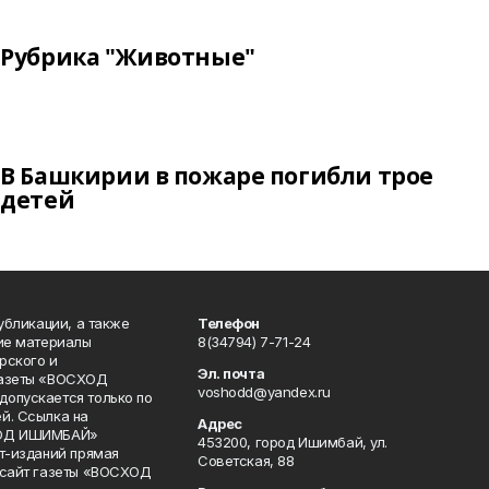
Рубрика "Животные"
В Башкирии в пожаре погибли трое
детей
публикации, а также
Телефон
кие материалы
8(34794) 7-71-24
рского и
Эл. почта
газеты «ВОСХОД
voshodd@yandex.ru
опускается только по
й. Ссылка на
Адрес
ХОД ИШИМБАЙ»
453200, город Ишимбай, ул.
ет-изданий прямая
Советская, 88
 сайт газеты «ВОСХОД