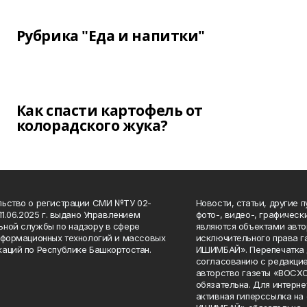
Рубрика "Еда и напитки"
Как спасти картофель от
колорадского жука?
ьство о регистрации СМИ №ТУ 02-
Новости, статьи, другие 
11.06.2025 г. выдано Управлением
фото-, видео-, графичес
ной службы по надзору в сфере
являются объектами авто
нформационных технологий и массовых
исключительного права 
аций по Республике Башкортостан.
ИШИМБАЙ». Перепечатка д
согласованию с редакцие
авторство газеты «ВОС
обязательна. Для интерн
активная гиперссылка на