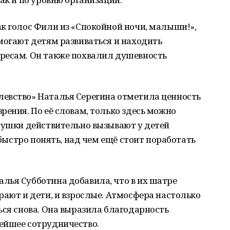
к голос Фили из «Спокойной ночи, малыши!»,
могают детям развиваться и находить
ресам. Он также похвалил душевность
евство» Наталья Серегина отметила ценность
рения. По её словам, только здесь можно
рушки действительно вызывают у детей
 быстро понять, над чем ещё стоит поработать
лья Субботина добавила, что в их шатре
рают и дети, и взрослые. Атмосфера настолько
ься снова. Она выразила благодарность
ейшее сотрудничество.