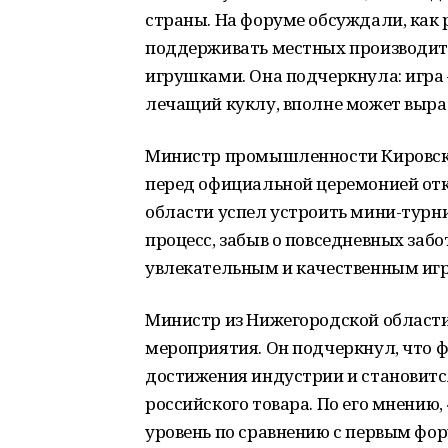
страны. На форуме обсуждали, как 
поддерживать местных производите
игрушками. Она подчеркнула: игра —
лечащий куклу, вполне может вырас
Министр промышленности Кировско
перед официальной церемонией отк
области успел устроить мини-турни
процесс, забыв о повседневных заб
увлекательным и качественным игр
Министр из Нижегородской област
мероприятия. Он подчеркнул, что 
достижения индустрии и становит
российского товара. По его мнению
уровень по сравнению с первым фо