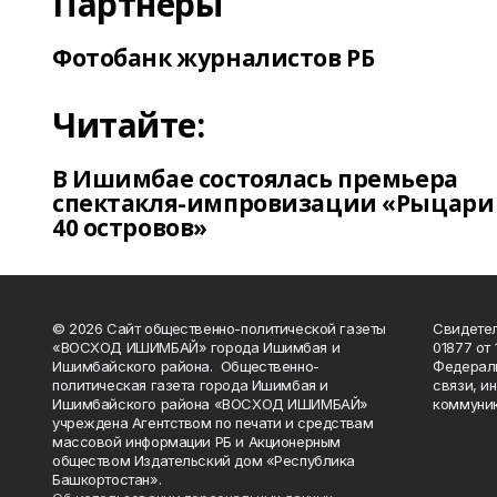
Партнеры
Фотобанк журналистов РБ
Читайте:
В Ишимбае состоялась премьера
спектакля-импровизации «Рыцари
40 островов»
© 2026 Сайт общественно-политической газеты
Свидетел
«ВОСХОД ИШИМБАЙ» города Ишимбая и
01877 от 
Ишимбайского района. Общественно-
Федераль
политическая газета города Ишимбая и
связи, и
Ишимбайского района «ВОСХОД ИШИМБАЙ»
коммуник
учреждена Агентством по печати и средствам
массовой информации РБ и Акционерным
обществом Издательский дом «Республика
Башкортостан».