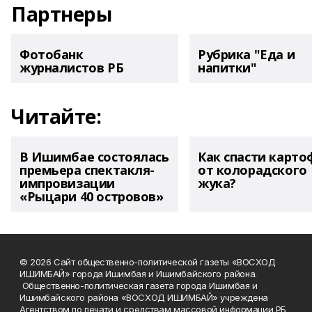
Партнеры
Фотобанк
Рубрика "Еда и
журналистов РБ
напитки"
Читайте:
В Ишимбае состоялась
Как спасти карто
премьера спектакля-
от колорадского
импровизации
жука?
«Рыцари 40 островов»
© 2026 Сайт общественно-политической газеты «ВОСХОД
ИШИМБАЙ» города Ишимбая и Ишимбайского района.
Общественно-политическая газета города Ишимбая и
Ишимбайского района «ВОСХОД ИШИМБАЙ» учреждена
Агентством по печати и средствам массовой информации РБ