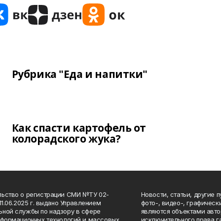
Рубрика "Еда и напитки"
Как спасти картофель от
колорадского жука?
ьство о регистрации СМИ №ТУ 02-
Новости, статьи, другие 
11.06.2025 г. выдано Управлением
фото-, видео-, графичес
ной службы по надзору в сфере
являются объектами авто
нформационных технологий и массовых
исключительного права 