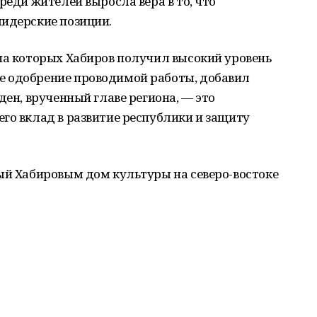
реди жителей выросла вера в то, что
лидерские позиции.
на которых Хабиров получил высокий уровень
е одобрение проводимой работы, добавил
ден, врученный главе региона, — это
го вклад в развитие республики и защиту
ый Хабировым дом культуры на северо-востоке