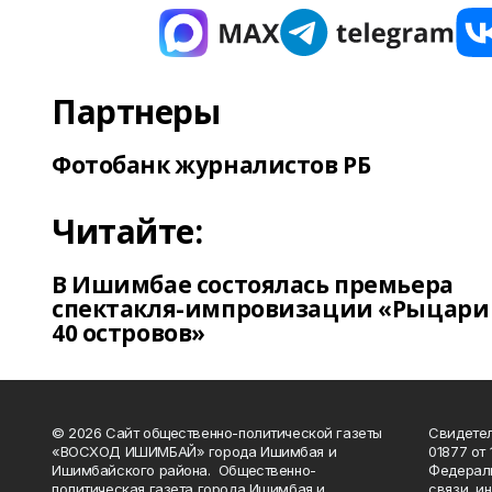
Партнеры
Фотобанк журналистов РБ
Читайте:
В Ишимбае состоялась премьера
спектакля-импровизации «Рыцари
40 островов»
© 2026 Сайт общественно-политической газеты
Свидетел
«ВОСХОД ИШИМБАЙ» города Ишимбая и
01877 от 
Ишимбайского района. Общественно-
Федераль
политическая газета города Ишимбая и
связи, и