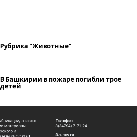
Рубрика "Животные"
В Башкирии в пожаре погибли трое
детей
публикации, а также
Телефон
кие материалы
8(34794) 7-71-24
рского и
Эл. почта
газеты «ВОСХОД