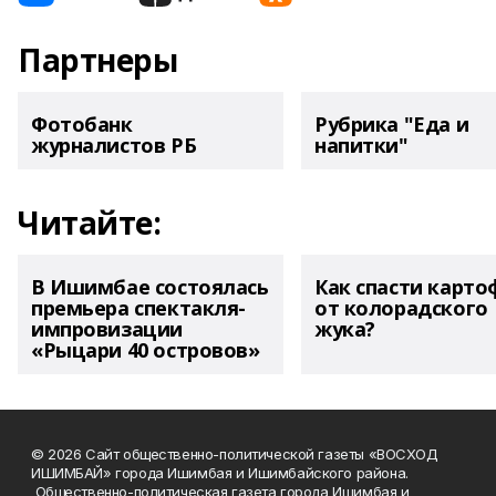
Партнеры
Фотобанк
Рубрика "Еда и
журналистов РБ
напитки"
Читайте:
В Ишимбае состоялась
Как спасти карто
премьера спектакля-
от колорадского
импровизации
жука?
«Рыцари 40 островов»
© 2026 Сайт общественно-политической газеты «ВОСХОД
ИШИМБАЙ» города Ишимбая и Ишимбайского района.
Общественно-политическая газета города Ишимбая и