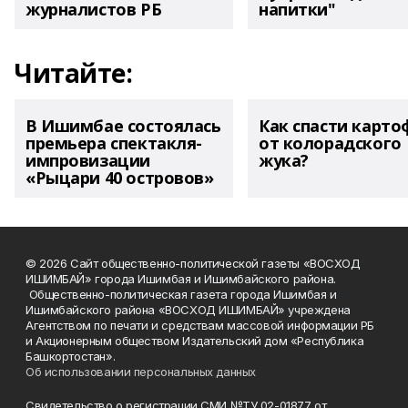
журналистов РБ
напитки"
Читайте:
В Ишимбае состоялась
Как спасти карто
премьера спектакля-
от колорадского
импровизации
жука?
«Рыцари 40 островов»
© 2026 Сайт общественно-политической газеты «ВОСХОД
ИШИМБАЙ» города Ишимбая и Ишимбайского района.
Общественно-политическая газета города Ишимбая и
Ишимбайского района «ВОСХОД ИШИМБАЙ» учреждена
Агентством по печати и средствам массовой информации РБ
и Акционерным обществом Издательский дом «Республика
Башкортостан».
Об использовании персональных данных
Свидетельство о регистрации СМИ №ТУ 02-01877 от