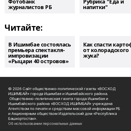
Фотобанк
Рубрика "Еда и
журналистов РБ
напитки"
Читайте:
В Ишимбае состоялась
Как спасти карто
премьера спектакля-
от колорадского
импровизации
жука?
«Рыцари 40 островов»
© 2026 Сайт общественно-политической газеты «ВОСХОД
ИШИМБАЙ» города Ишимбая и Ишимбайского района.
Общественно-политическая газета города Ишимбая и
Ишимбайского района «ВОСХОД ИШИМБАЙ» учреждена
Агентством по печати и средствам массовой информации РБ
и Акционерным обществом Издательский дом «Республика
Башкортостан».
Об использовании персональных данных