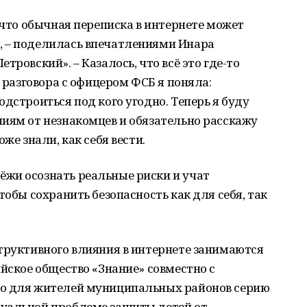
 что обычная переписка в интернете может
, – поделилась впечатлениями Инара
тровский». – Казалось, что всё это где-то
е разговора с офицером ФСБ я поняла:
дстроиться под кого угодно. Теперь я буду
иям от незнакомцев и обязательно расскажу
же знали, как себя вести.
жи осознать реальные риски и учат
тобы сохранить безопасность как для себя, так
труктивного влияния в интернете занимаются
ийское общество «Знание» совместно с
ло для жителей муниципальных районов серию
уальной проблеме защиты детей от