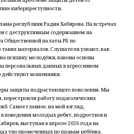
тике киберпреступности.
лавы республики Радия Хабирова. На встречах
ен с деструктивным содержанием на
та Общественной палаты РБ по
таких материалов. Слушатели узнают, как
 на психику молодёжи, каковы основы
ы персональных данных в агрессивном
но действуют мошенники.
еры защиты подрастающего поколения. Мы
 перестроили работу педагогических
б. Самое главное, на мой взгляд,
в поведении молодых ребят, подростков и
Хабиров, выступая в апреле 2026 года на
езда уполномоченных по правам ребёнка.