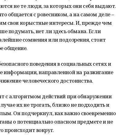
тся не те люди, за которых они себя выдают.
то общается с ровесником, а на самом деле –
м свои корыстные интересы. И, прежде чем
ше подумать, нет ли здесь обмана. Если
малейшие сомнения или подозрения, стоит
е общение.
езопасного поведения в социальных сетях и
ие информации, направленной на разжигание
чижение человеческого достоинства.
бят с алгоритмом действий при обнаружении
лучае их не трогать, близко не подходить и
ослым. Он подчеркнул, как важно своевременно
ганы о потенциально опасном предмете и не
о происходит вокруг.