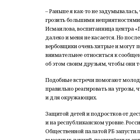
– Раньше я как-то не задумывалась,
грозить большими неприятностями
Исмаилова, воспитанница центра «Пе
далеко и меня не касается. Но посл
вербовщики очень хитрые и могут по
внимательнее относиться к сообщен
об этом своим друзьям, чтобы они то
Подобные встречи помогают молодё
правильно реагировать на угрозы, ч
и для окружающих.
Защитой детей и подростков от дес
и на республиканском уровне. Росс
Общественной палатой РБ запусти
выездных лекций, посвящённых акт