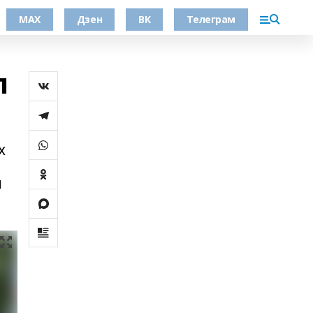
МАХ
Дзен
ВК
Телеграм
л
х
я