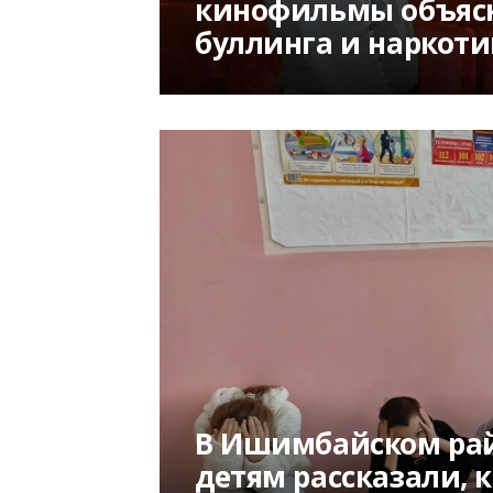
кинофильмы объясн
буллинга и наркоти
В Ишимбайском ра
детям рассказали, к