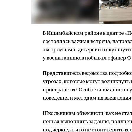
В Ишимбайском районе в центре «П
состоялась важная встреча, направ
экстремизма, диверсий и скулшутин
у воспитанников побывал офицер Ф
Представитель ведомства подробно
угрозах, которые могут возникнуть 
пространстве. Особое внимание он
поведения и методам их выявления
Школьникам объяснили, как не ста
нельзя выполнять задания, получен
подчеркнул, что не стоит верить вс