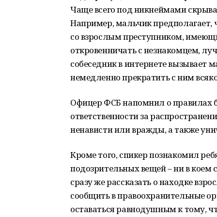
Чаще всего под никнеймами скрываю
Например, мальчик предполагает, ч
со взрослым преступником, имеющи
откровенничать с незнакомцем, луч
собеседник в интернете вызывает 
немедленно прекратить с ним всяко
Офицер ФСБ напомнил о правилах б
ответственности за распространен
ненависти или вражды, а также уни
Кроме того, спикер познакомил ре
подозрительных вещей – ни в коем с
сразу же рассказать о находке взр
сообщить в правоохранительные ор
оставаться равнодушным к тому, чт