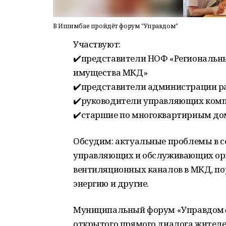
В Ишимбае пройдёт форум "Управдом"
Участвуют:
✔️представители НОФ «Региональн
имущества МКД»
✔️представители администрации р
✔️руководители управляющих комп
✔️старшие по многоквартирным до
Обсудим: актуальные проблемы в с
управляющих и обслуживающих орг
вентиляционных каналов в МКД, по
энергию и другие.
Муниципальный форум «Управдом» –
открытого прямого диалога жителе