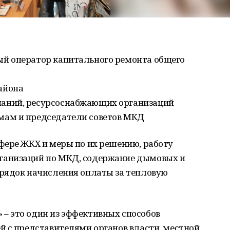
ый оператор капитального ремонта общего
айона
аний, ресурсоснабжающих организаций
мам и председатели советов МКД
фере ЖКХ и меры по их решению, работу
анизаций по МКД, содержание дымовых и
рядок начисления оплаты за тепловую
 это один из эффективных способов
й с представителями органов власти, местной