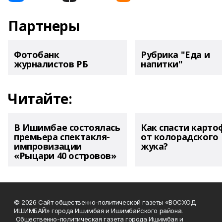
Партнеры
Фотобанк
Рубрика "Еда и
журналистов РБ
напитки"
Читайте:
В Ишимбае состоялась
Как спасти карто
премьера спектакля-
от колорадского
импровизации
жука?
«Рыцари 40 островов»
© 2026 Сайт общественно-политической газеты «ВОСХОД
ИШИМБАЙ» города Ишимбая и Ишимбайского района.
Общественно-политическая газета города Ишимбая и