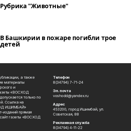
Рубрика "Животные"
В Башкирии в пожаре погибли трое
детей
публикации, а также
Телефон
кие материалы
8(34794) 7-71-24
рского и
Эл. почта
газеты «ВОСХОД
voshodd@yandex.ru
опускается только по
й. Ссылка на
Адрес
ХОД ИШИМБАЙ»
453200, город Ишимбай, ул.
ет-изданий прямая
Советская, 88
 сайт газеты «ВОСХОД
Рекламная служба
8(34794) 4-11-22