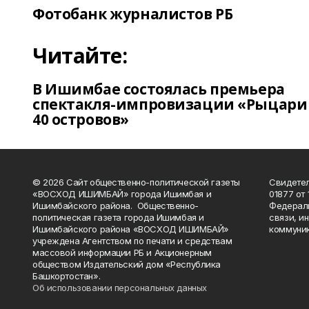
Фотобанк журналистов РБ
Читайте:
В Ишимбае состоялась премьера
спектакля-импровизации «Рыцари
40 островов»
© 2026 Сайт общественно-политической газеты
Свидетел
«ВОСХОД ИШИМБАЙ» города Ишимбая и
01877 от 
Ишимбайского района. Общественно-
Федераль
политическая газета города Ишимбая и
связи, и
Ишимбайского района «ВОСХОД ИШИМБАЙ»
коммуник
учреждена Агентством по печати и средствам
массовой информации РБ и Акционерным
обществом Издательский дом «Республика
Башкортостан».
Об использовании персональных данных