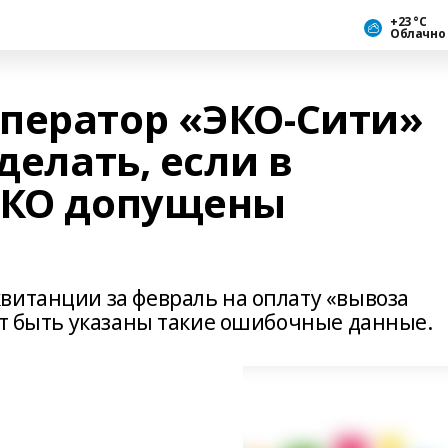
+23 °С
Облачно
ператор «ЭКО-Сити»
делать, если в
ТКО допущены
витанции за февраль на оплату «вывоза
гут быть указаны такие ошибочные данные.