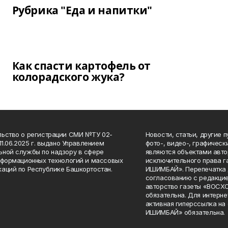
Рубрика "Еда и напитки"
Как спасти картофель от
колорадского жука?
ьство о регистрации СМИ №ТУ 02-
Новости, статьи, другие 
11.06.2025 г. выдано Управлением
фото-, видео-, графичес
ной службы по надзору в сфере
являются объектами авто
нформационных технологий и массовых
исключительного права 
аций по Республике Башкортостан.
ИШИМБАЙ». Перепечатка д
согласованию с редакцие
авторство газеты «ВОС
обязательна. Для интерн
активная гиперссылка на
ИШИМБАЙ» обязательна.