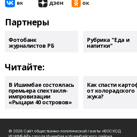
Партнеры
Фотобанк
Рубрика "Еда и
журналистов РБ
напитки"
Читайте:
В Ишимбае состоялась
Как спасти карто
премьера спектакля-
от колорадского
импровизации
жука?
«Рыцари 40 островов»
© 2026 Сайт общественно-политической газеты «ВОСХОД
ИШИМБАЙ» города Ишимбая и Ишимбайского района.