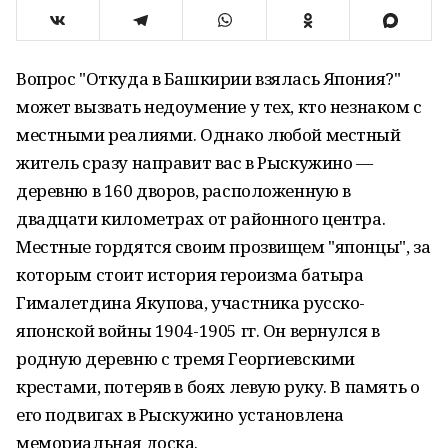
Вопрос "Откуда в Башкирии взялась Япония?"
может вызвать недоумение у тех, кто незнаком с
местными реалиями. Однако любой местный
житель сразу направит вас в Рыскужино —
деревню в 160 дворов, расположенную в
двадцати километрах от районного центра.
Местные гордятся своим прозвищем "японцы", за
которым стоит история героизма батыра
Гималетдина Якупова, участника русско-
японской войны 1904-1905 гг. Он вернулся в
родную деревню с тремя Георгиевскими
крестами, потеряв в боях левую руку. В память о
его подвигах в Рыскужино установлена
мемориальная доска.