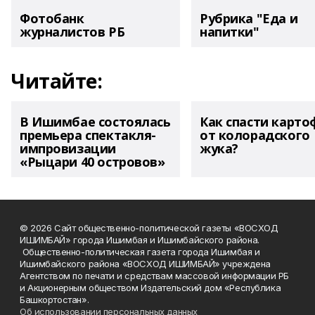
Фотобанк
Рубрика "Еда и
журналистов РБ
напитки"
Читайте:
В Ишимбае состоялась
Как спасти карто
премьера спектакля-
от колорадского
импровизации
жука?
«Рыцари 40 островов»
© 2026 Сайт общественно-политической газеты «ВОСХОД
ИШИМБАЙ» города Ишимбая и Ишимбайского района.
Общественно-политическая газета города Ишимбая и
Ишимбайского района «ВОСХОД ИШИМБАЙ» учреждена
Агентством по печати и средствам массовой информации РБ
и Акционерным обществом Издательский дом «Республика
Башкортостан».
Об использовании персональных данных