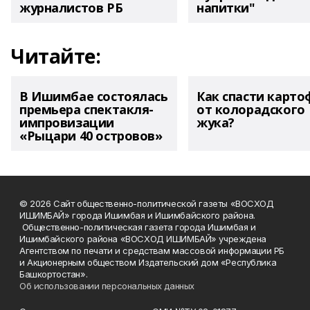
журналистов РБ
напитки"
Читайте:
В Ишимбае состоялась
Как спасти карто
премьера спектакля-
от колорадского
импровизации
жука?
«Рыцари 40 островов»
© 2026 Сайт общественно-политической газеты «ВОСХОД
ИШИМБАЙ» города Ишимбая и Ишимбайского района.
Общественно-политическая газета города Ишимбая и
Ишимбайского района «ВОСХОД ИШИМБАЙ» учреждена
Агентством по печати и средствам массовой информации РБ
и Акционерным обществом Издательский дом «Республика
Башкортостан».
Об использовании персональных данных