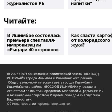
журналистов РБ
напитки"
Читайте:
В Ишимбае состоялась
Как спасти карто
премьера спектакля-
от колорадского
импровизации
жука?
«Рыцари 40 островов»
© 2026 Сайт общественно-политической газеты «ВОСХОД
ИШИМБАЙ» города Ишимбая и Ишимбайского района.
Общественно-политическая газета города Ишимбая и
Ишимбайского района «ВОСХОД ИШИМБАЙ» учреждена
Агентством по печати и средствам массовой информации РБ
и Акционерным обществом Издательский дом «Республика
Башкортостан».
Об использовании персональных данных