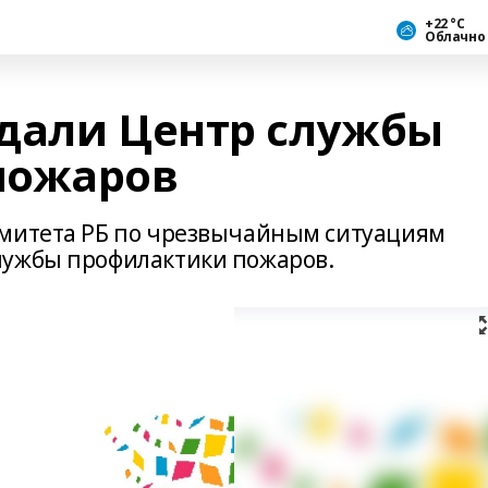
+22 °С
Облачно
дали Центр службы
пожаров
омитета РБ по чрезвычайным ситуациям
лужбы профилактики пожаров.