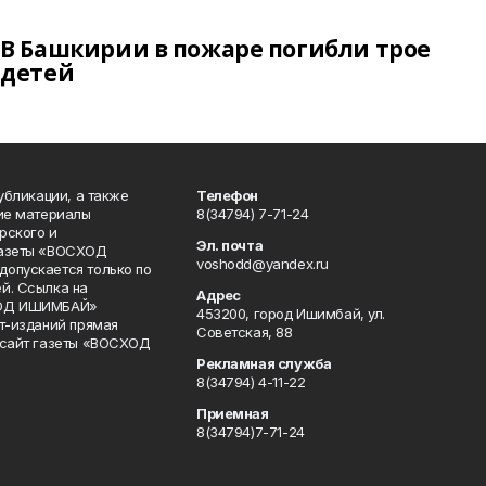
В Башкирии в пожаре погибли трое
детей
публикации, а также
Телефон
кие материалы
8(34794) 7-71-24
рского и
Эл. почта
газеты «ВОСХОД
voshodd@yandex.ru
опускается только по
й. Ссылка на
Адрес
ХОД ИШИМБАЙ»
453200, город Ишимбай, ул.
ет-изданий прямая
Советская, 88
 сайт газеты «ВОСХОД
Рекламная служба
8(34794) 4-11-22
Приемная
8(34794)7-71-24