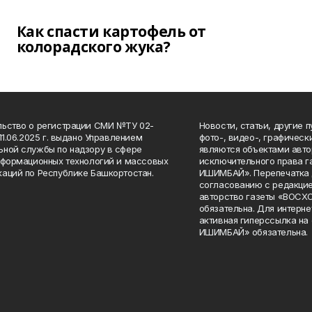
Как спасти картофель от
колорадского жука?
ьство о регистрации СМИ №ТУ 02-
Новости, статьи, другие 
11.06.2025 г. выдано Управлением
фото-, видео-, графичес
ной службы по надзору в сфере
являются объектами авто
нформационных технологий и массовых
исключительного права 
аций по Республике Башкортостан.
ИШИМБАЙ». Перепечатка д
согласованию с редакцие
авторство газеты «ВОС
обязательна. Для интерн
активная гиперссылка на
ИШИМБАЙ» обязательна.