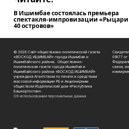
В Ишимбае состоялась премьера
спектакля-импровизации «Рыцари
40 островов»
© 2026 Сайт общественно-политической газеты
Свидетел
«ВОСХОД ИШИМБАЙ» города Ишимбая и
01877 от 
Ишимбайского района. Общественно-
Федераль
политическая газета города Ишимбая и
связи, и
Ишимбайского района «ВОСХОД ИШИМБАЙ»
коммуник
учреждена Агентством по печати и средствам
массовой информации РБ и Акционерным
обществом Издательский дом «Республика
Башкортостан».
Об использовании персональных данных