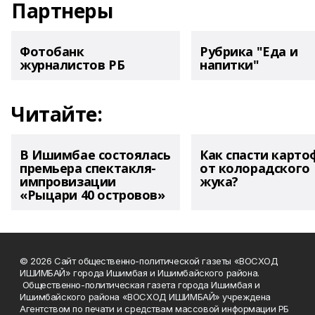
Партнеры
Фотобанк
Рубрика "Еда и
журналистов РБ
напитки"
Читайте:
В Ишимбае состоялась
Как спасти карто
премьера спектакля-
от колорадского
импровизации
жука?
«Рыцари 40 островов»
© 2026 Сайт общественно-политической газеты «ВОСХОД
ИШИМБАЙ» города Ишимбая и Ишимбайского района.
Общественно-политическая газета города Ишимбая и
Ишимбайского района «ВОСХОД ИШИМБАЙ» учреждена
Агентством по печати и средствам массовой информации РБ