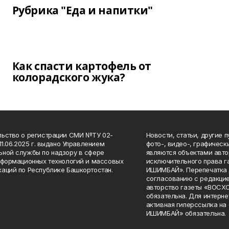
Рубрика "Еда и напитки"
Как спасти картофель от
колорадского жука?
ьство о регистрации СМИ №ТУ 02-
Новости, статьи, другие 
11.06.2025 г. выдано Управлением
фото-, видео-, графичес
ной службы по надзору в сфере
являются объектами авто
нформационных технологий и массовых
исключительного права 
аций по Республике Башкортостан.
ИШИМБАЙ». Перепечатка д
согласованию с редакцие
авторство газеты «ВОС
обязательна. Для интерн
активная гиперссылка на
ИШИМБАЙ» обязательна.