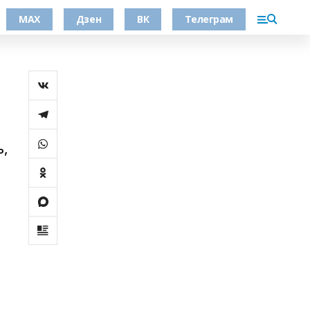
МАХ
Дзен
ВК
Телеграм
ь,