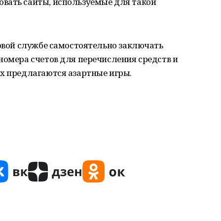
вать сайты, используемые для такой
говой службе самостоятельно заключать
номера счетов для перечисления средств и
ах предлагаются азартные игры.