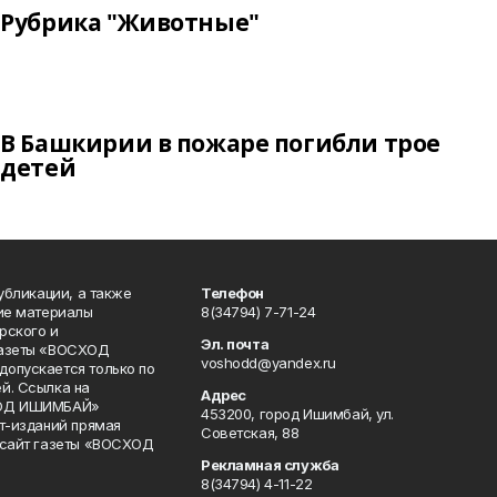
Рубрика "Животные"
В Башкирии в пожаре погибли трое
детей
публикации, а также
Телефон
кие материалы
8(34794) 7-71-24
рского и
Эл. почта
газеты «ВОСХОД
voshodd@yandex.ru
опускается только по
й. Ссылка на
Адрес
ХОД ИШИМБАЙ»
453200, город Ишимбай, ул.
ет-изданий прямая
Советская, 88
 сайт газеты «ВОСХОД
Рекламная служба
8(34794) 4-11-22