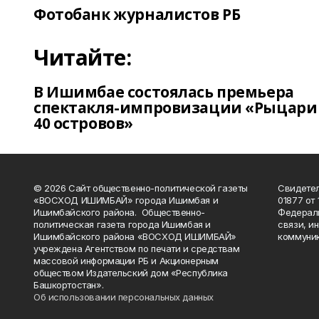
Фотобанк журналистов РБ
Читайте:
В Ишимбае состоялась премьера
спектакля-импровизации «Рыцари
40 островов»
© 2026 Сайт общественно-политической газеты
Свидетел
«ВОСХОД ИШИМБАЙ» города Ишимбая и
01877 от 
Ишимбайского района. Общественно-
Федераль
политическая газета города Ишимбая и
связи, и
Ишимбайского района «ВОСХОД ИШИМБАЙ»
коммуник
учреждена Агентством по печати и средствам
массовой информации РБ и Акционерным
обществом Издательский дом «Республика
Башкортостан».
Об использовании персональных данных