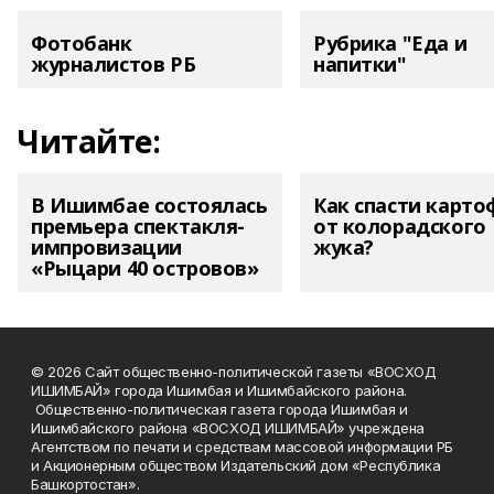
Фотобанк
Рубрика "Еда и
журналистов РБ
напитки"
Читайте:
В Ишимбае состоялась
Как спасти карто
премьера спектакля-
от колорадского
импровизации
жука?
«Рыцари 40 островов»
© 2026 Сайт общественно-политической газеты «ВОСХОД
ИШИМБАЙ» города Ишимбая и Ишимбайского района.
Общественно-политическая газета города Ишимбая и
Ишимбайского района «ВОСХОД ИШИМБАЙ» учреждена
Агентством по печати и средствам массовой информации РБ
и Акционерным обществом Издательский дом «Республика
Башкортостан».