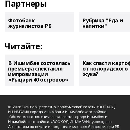
Партнеры
Фотобанк
Рубрика "Еда и
журналистов РБ
напитки"
Читайте:
В Ишимбае состоялась
Как спасти карто
премьера спектакля-
от колорадского
импровизации
жука?
«Рыцари 40 островов»
© 2026 Сайт общественно-политической газеты «ВОСХОД
ИШИМБАЙ» города Ишимбая и Ишимбайского района.
Общественно-политическая газета города Ишимбая и
Ишимбайского района «ВОСХОД ИШИМБАЙ» учреждена
Агентством по печати и средствам массовой информации РБ