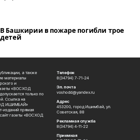
В Башкирии в пожаре погибли трое
детей
публикации, а также
Телефон
кие материалы
8(34794) 7-71-24
рского и
Эл. почта
газеты «ВОСХОД
voshodd@yandex.ru
опускается только по
й. Ссылка на
Адрес
ХОД ИШИМБАЙ»
453200, город Ишимбай, ул.
ет-изданий прямая
Советская, 88
 сайт газеты «ВОСХОД
Рекламная служба
8(34794) 4-11-22
Приемная