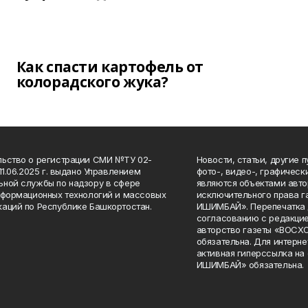
Как спасти картофель от
колорадского жука?
ьство о регистрации СМИ №ТУ 02-
Новости, статьи, другие 
11.06.2025 г. выдано Управлением
фото-, видео-, графичес
ной службы по надзору в сфере
являются объектами авто
нформационных технологий и массовых
исключительного права 
аций по Республике Башкортостан.
ИШИМБАЙ». Перепечатка д
согласованию с редакцие
авторство газеты «ВОС
обязательна. Для интерн
активная гиперссылка на
ИШИМБАЙ» обязательна.