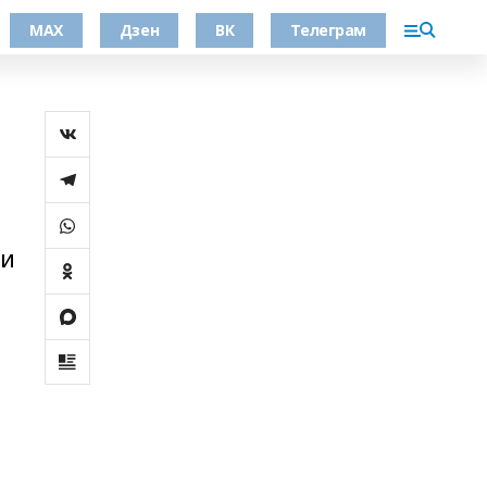
МАХ
Дзен
ВК
Телеграм
м
 и