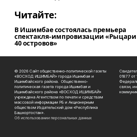
Читайте:
В Ишимбае состоялась премьера
спектакля-импровизации «Рыцари
40 островов»
© 2026 Сайт общественно-политической газеты
Свидетел
«ВОСХОД ИШИМБАЙ» города Ишимбая и
01877 от 
Ишимбайского района. Общественно-
Федераль
политическая газета города Ишимбая и
связи, и
Ишимбайского района «ВОСХОД ИШИМБАЙ»
коммуник
учреждена Агентством по печати и средствам
массовой информации РБ и Акционерным
обществом Издательский дом «Республика
Башкортостан».
Об использовании персональных данных