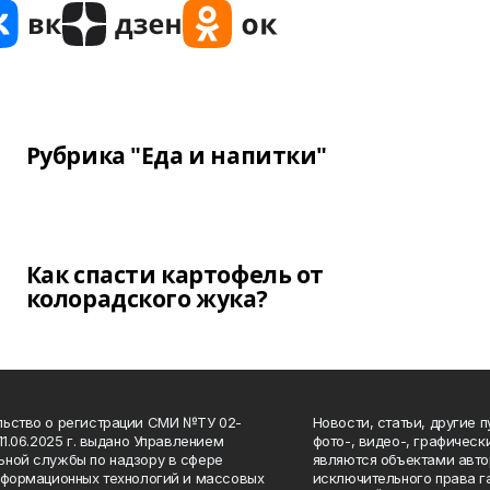
Рубрика "Еда и напитки"
Как спасти картофель от
колорадского жука?
ьство о регистрации СМИ №ТУ 02-
Новости, статьи, другие 
11.06.2025 г. выдано Управлением
фото-, видео-, графичес
ной службы по надзору в сфере
являются объектами авто
нформационных технологий и массовых
исключительного права 