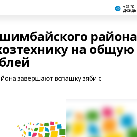
+22 °С
Дождь
Ишимбайского район
хозтехнику на общую
ублей
йона завершают вспашку зяби с