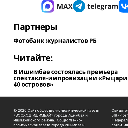
Партнеры
Фотобанк журналистов РБ
Читайте:
В Ишимбае состоялась премьера
спектакля-импровизации «Рыцари
40 островов»
© 2026 Сайт общественно-политической газеты
Свидетел
«ВОСХОД ИШИМБАЙ» города Ишимбая и
01877 от 
Ишимбайского района. Общественно-
Федераль
политическая газета города Ишимбая и
связи, и