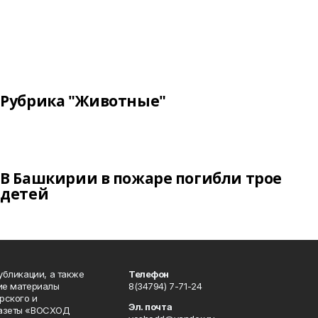
Рубрика "Животные"
В Башкирии в пожаре погибли трое
детей
публикации, а также
Телефон
кие материалы
8(34794) 7-71-24
рского и
Эл. почта
газеты «ВОСХОД