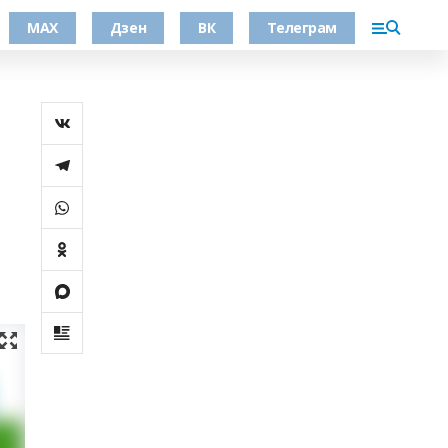
МАХ
Дзен
ВК
Телеграм
а