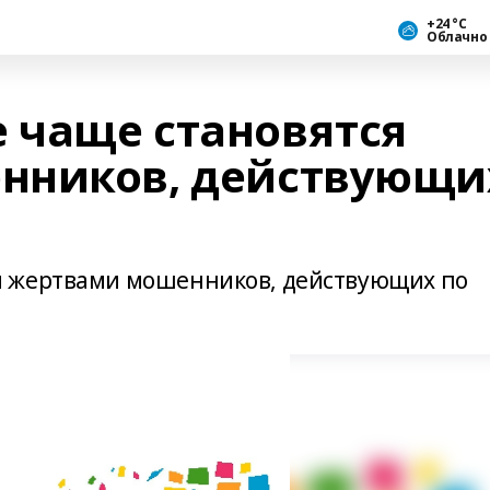
+24 °С
Облачно
 чаще становятся
нников, действующи
я жертвами мошенников, действующих по