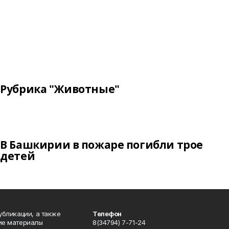
Рубрика "Животные"
В Башкирии в пожаре погибли трое
детей
публикации, а также
Телефон
кие материалы
8(34794) 7-71-24