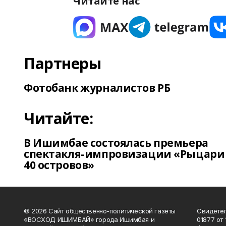
Читайте нас
Партнеры
Фотобанк журналистов РБ
Читайте:
В Ишимбае состоялась премьера
спектакля-импровизации «Рыцари
40 островов»
© 2026 Сайт общественно-политической газеты
Свидетел
«ВОСХОД ИШИМБАЙ» города Ишимбая и
01877 от 