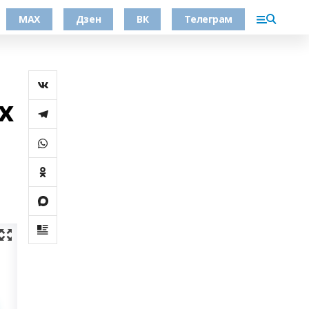
МАХ
Дзен
ВК
Телеграм
х