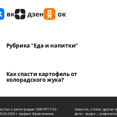
Рубрика "Еда и напитки"
Как спасти картофель от
колорадского жука?
ьство о регистрации СМИ №ТУ 02-
Новости, статьи, другие 
11.06.2025 г. выдано Управлением
фото-, видео-, графичес