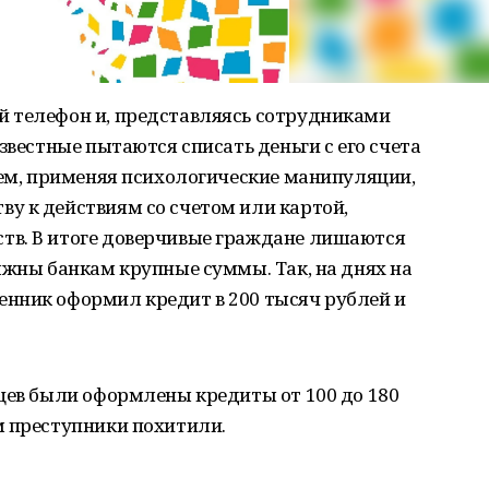
 телефон и, представляясь сотрудниками
звестные пытаются списать деньги с его счета
тем, применяя психологические манипуляции,
у к действиям со счетом или картой,
тв. В итоге доверчивые граждане лишаются
лжны банкам крупные суммы. Так, на днях на
нник оформил кредит в 200 тысяч рублей и
цев были оформлены кредиты от 100 до 180
м преступники похитили.