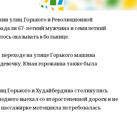
ении улиц Горького и Революционной
радали 67-летний мужчина и семилетний
ось оказывать в больнице.
переходе на улице Горького машина
девочку. Юная горожанка также была
лиц Горького и Худайбердина столкнулись
леднего выехал со второстепенной дороги и не
й пассажирке мотоцикла потребовалась