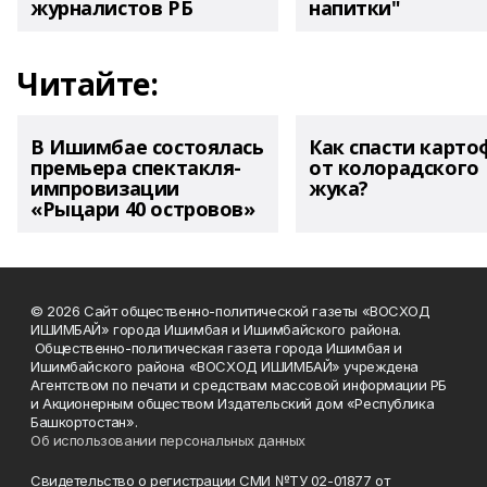
журналистов РБ
напитки"
Читайте:
В Ишимбае состоялась
Как спасти карто
премьера спектакля-
от колорадского
импровизации
жука?
«Рыцари 40 островов»
© 2026 Сайт общественно-политической газеты «ВОСХОД
ИШИМБАЙ» города Ишимбая и Ишимбайского района.
Общественно-политическая газета города Ишимбая и
Ишимбайского района «ВОСХОД ИШИМБАЙ» учреждена
Агентством по печати и средствам массовой информации РБ
и Акционерным обществом Издательский дом «Республика
Башкортостан».
Об использовании персональных данных
Свидетельство о регистрации СМИ №ТУ 02-01877 от