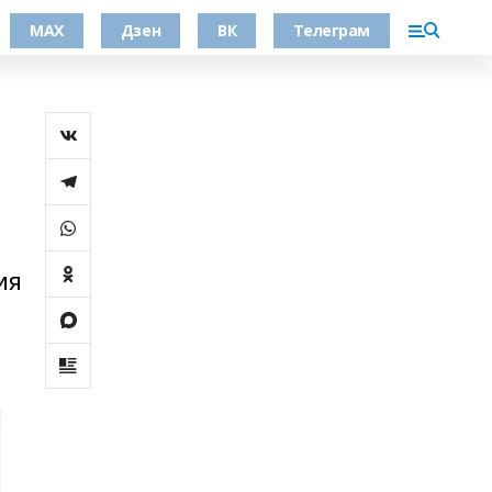
МАХ
Дзен
ВК
Телеграм
ия