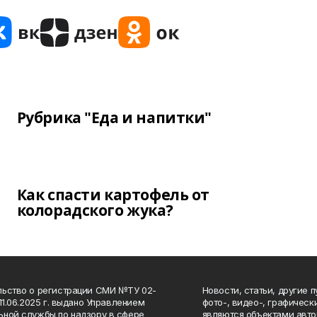
Рубрика "Еда и напитки"
Как спасти картофель от
колорадского жука?
ьство о регистрации СМИ №ТУ 02-
Новости, статьи, другие 
11.06.2025 г. выдано Управлением
фото-, видео-, графичес
ной службы по надзору в сфере
являются объектами авто