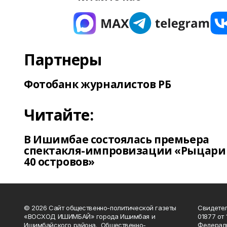
Партнеры
Фотобанк журналистов РБ
Читайте:
В Ишимбае состоялась премьера
спектакля-импровизации «Рыцари
40 островов»
© 2026 Сайт общественно-политической газеты
Свидетел
«ВОСХОД ИШИМБАЙ» города Ишимбая и
01877 от 
Ишимбайского района. Общественно-
Федераль