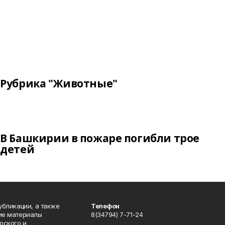
Рубрика "Животные"
В Башкирии в пожаре погибли трое
детей
публикации, а также
Телефон
кие материалы
8(34794) 7-71-24
рского и