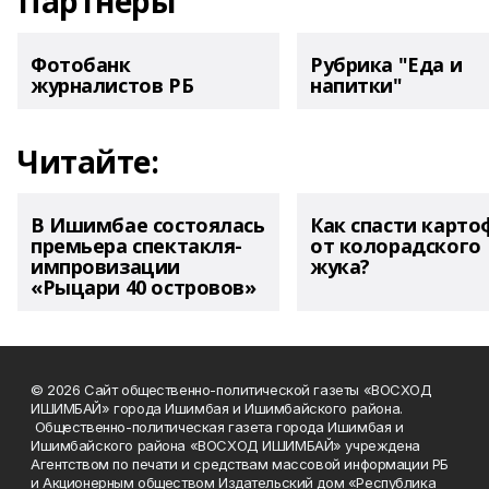
Партнеры
Фотобанк
Рубрика "Еда и
журналистов РБ
напитки"
Читайте:
В Ишимбае состоялась
Как спасти карто
премьера спектакля-
от колорадского
импровизации
жука?
«Рыцари 40 островов»
© 2026 Сайт общественно-политической газеты «ВОСХОД
ИШИМБАЙ» города Ишимбая и Ишимбайского района.
Общественно-политическая газета города Ишимбая и
Ишимбайского района «ВОСХОД ИШИМБАЙ» учреждена
Агентством по печати и средствам массовой информации РБ
и Акционерным обществом Издательский дом «Республика