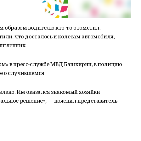
м образом водителю кто-то отомстил.
или, что досталось и колесам автомобиля,
ышленник.
м» в пресс-службе МВД Башкирии, в полицию
е о случившемся.
влено. Им оказался знакомый хозяйки
альное решение», — пояснил представитель