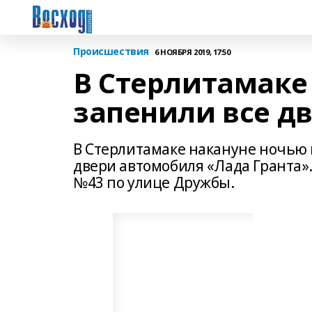
Происшествия
6 НОЯБРЯ 2019, 17:50
В Стерлитамак
запенили все д
В Стерлитамаке накануне ночью
двери автомобиля «Лада Гранта»
№43 по улице Дружбы.