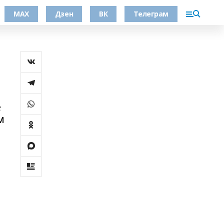
МАХ
Дзен
ВК
Телеграм
е
м