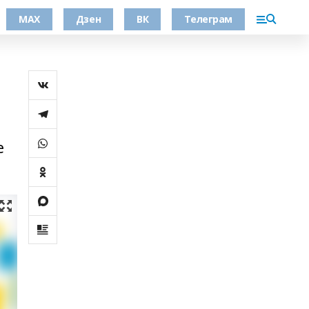
МАХ
Дзен
ВК
Телеграм
е