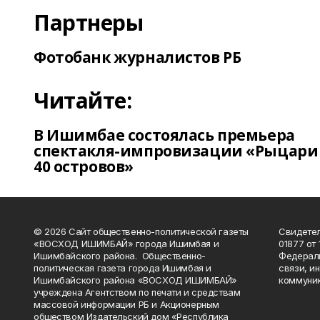
Партнеры
Фотобанк журналистов РБ
Читайте:
В Ишимбае состоялась премьера
спектакля-импровизации «Рыцари
40 островов»
© 2026 Сайт общественно-политической газеты
Свидетел
«ВОСХОД ИШИМБАЙ» города Ишимбая и
01877 от 
Ишимбайского района. Общественно-
Федераль
политическая газета города Ишимбая и
связи, и
Ишимбайского района «ВОСХОД ИШИМБАЙ»
коммуник
учреждена Агентством по печати и средствам
массовой информации РБ и Акционерным
обществом Издательский дом «Республика