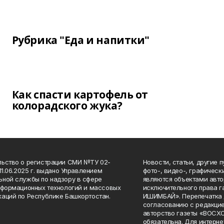
Рубрика "Еда и напитки"
Как спасти картофель от
колорадского жука?
ьство о регистрации СМИ №ТУ 02-
Новости, статьи, другие 
11.06.2025 г. выдано Управлением
фото-, видео-, графичес
ной службы по надзору в сфере
являются объектами авто
нформационных технологий и массовых
исключительного права 
аций по Республике Башкортостан.
ИШИМБАЙ». Перепечатка д
согласованию с редакцие
авторство газеты «ВОС
обязательна. Для интерн