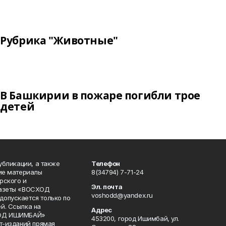
Рубрика "Животные"
В Башкирии в пожаре погибли трое
детей
публикации, а также
Телефон
кие материалы
8(34794) 7-71-24
рского и
Эл. почта
газеты «ВОСХОД
voshodd@yandex.ru
опускается только по
й. Ссылка на
Адрес
ХОД ИШИМБАЙ»
453200, город Ишимбай, ул.
ет-изданий прямая