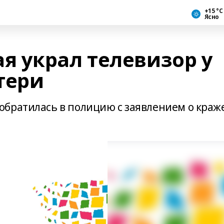
+15 °С
Ясно
 украл телевизор у
тери
братилась в полицию с заявлением о краж