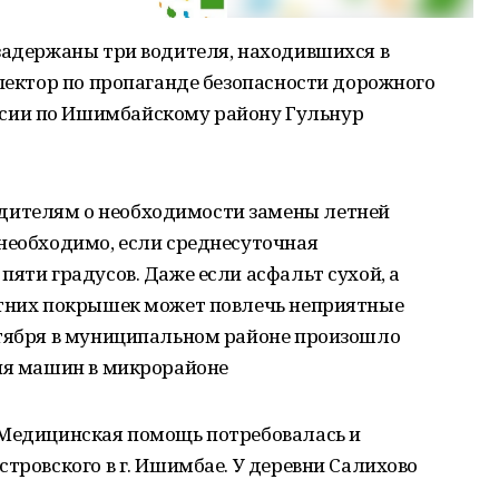
 задержаны три водителя, находившихся в
спектор по пропаганде безопасности дорожного
сии по Ишимбайскому району Гульнур
ителям о необходимости замены летней
 необходимо, если среднесуточная
пяти градусов. Даже если асфальт сухой, а
етних покрышек может повлечь неприятные
ктября в муниципальном районе произошло
ния машин в микрорайоне
 Медицинская помощь потребовалась и
стровского в г. Ишимбае. У деревни Салихово