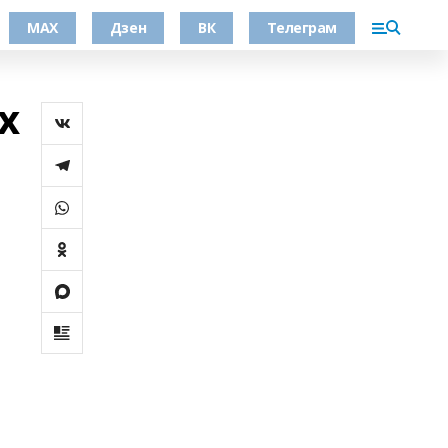
МАХ
Дзен
ВК
Телеграм
х