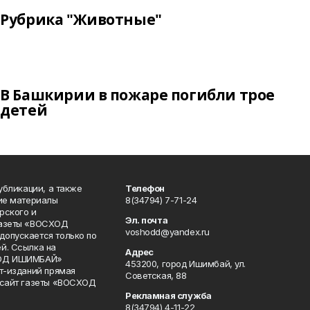
Рубрика "Животные"
В Башкирии в пожаре погибли трое
детей
публикации, а также
Телефон
кие материалы
8(34794) 7-71-24
рского и
Эл. почта
газеты «ВОСХОД
voshodd@yandex.ru
опускается только по
й. Ссылка на
Адрес
ХОД ИШИМБАЙ»
453200, город Ишимбай, ул.
ет-изданий прямая
Советская, 88
 сайт газеты «ВОСХОД
Рекламная служба
8(34794) 4-11-22