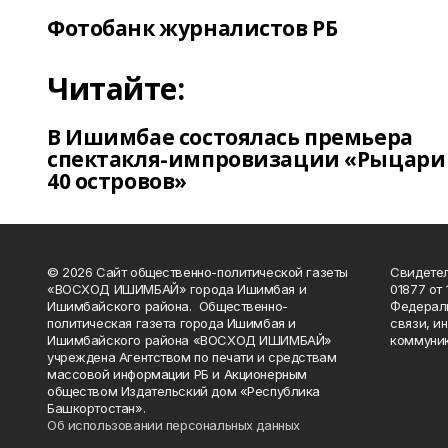
Фотобанк журналистов РБ
Читайте:
В Ишимбае состоялась премьера
спектакля-импровизации «Рыцари
40 островов»
© 2026 Сайт общественно-политической газеты
Свидетел
«ВОСХОД ИШИМБАЙ» города Ишимбая и
01877 от 
Ишимбайского района. Общественно-
Федераль
политическая газета города Ишимбая и
связи, и
Ишимбайского района «ВОСХОД ИШИМБАЙ»
коммуник
учреждена Агентством по печати и средствам
массовой информации РБ и Акционерным
обществом Издательский дом «Республика
Башкортостан».
Об использовании персональных данных