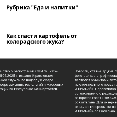
Рубрика "Еда и напитки"
Как спасти картофель от
колорадского жука?
ьство о регистрации СМИ №ТУ 02-
Новости, статьи, другие 
11.06.2025 г. выдано Управлением
фото-, видео-, графичес
ной службы по надзору в сфере
являются объектами авто
нформационных технологий и массовых
исключительного права 
аций по Республике Башкортостан.
ИШИМБАЙ». Перепечатка д
согласованию с редакцие
авторство газеты «ВОС
обязательна. Для интерн
активная гиперссылка на
ИШИМБАЙ» обязательна.