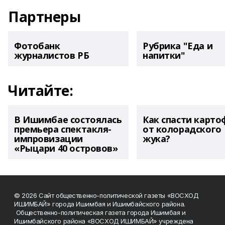
Партнеры
Фотобанк
Рубрика "Еда и
журналистов РБ
напитки"
Читайте:
В Ишимбае состоялась
Как спасти карто
премьера спектакля-
от колорадского
импровизации
жука?
«Рыцари 40 островов»
© 2026 Сайт общественно-политической газеты «ВОСХОД
ИШИМБАЙ» города Ишимбая и Ишимбайского района.
Общественно-политическая газета города Ишимбая и
Ишимбайского района «ВОСХОД ИШИМБАЙ» учреждена