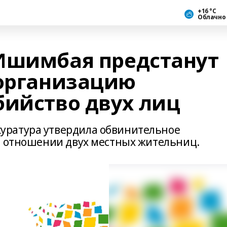
+16 °С
Облачно
Ишимбая предстанут
 организацию
бийство двух лиц
уратура утвердила обвинительное
в отношении двух местных жительниц.