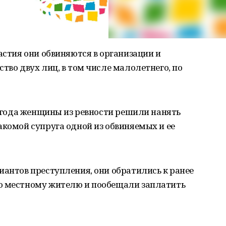
астия они обвиняются в организации и
тво двух лиц, в том числе малолетнего, по
18 года женщины из ревности решили нанять
акомой супруга одной из обвиняемых и ее
иантов преступления, они обратились к ранее
о местному жителю и пообещали заплатить