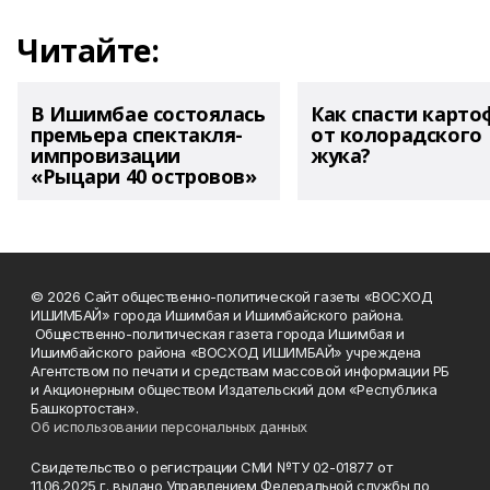
Читайте:
В Ишимбае состоялась
Как спасти карто
премьера спектакля-
от колорадского
импровизации
жука?
«Рыцари 40 островов»
© 2026 Сайт общественно-политической газеты «ВОСХОД
ИШИМБАЙ» города Ишимбая и Ишимбайского района.
Общественно-политическая газета города Ишимбая и
Ишимбайского района «ВОСХОД ИШИМБАЙ» учреждена
Агентством по печати и средствам массовой информации РБ
и Акционерным обществом Издательский дом «Республика
Башкортостан».
Об использовании персональных данных
Свидетельство о регистрации СМИ №ТУ 02-01877 от
11.06.2025 г. выдано Управлением Федеральной службы по