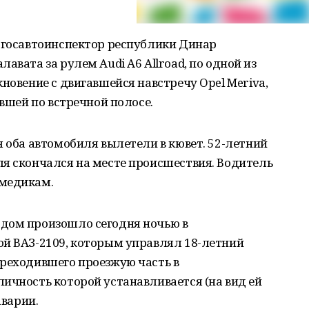
й госавтоинспектор республики Динар
авата за рулем Audi A6 Allroad, по одной из
новение с двигавшейся навстречу Opel Meriva,
авшей по встречной полосе.
я оба автомобиля вылетели в кювет. 52-летний
ля скончался на месте происшествия. Водитель
 медикам.
дом произошло сегодня ночью в
ой ВАЗ-2109, которым управлял 18-летний
ереходившего проезжую часть в
ичность которой устанавливается (на вид ей
аварии.