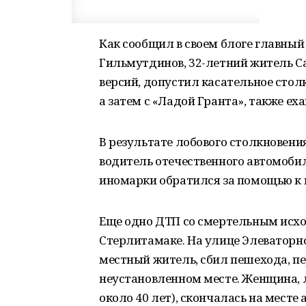
Как сообщил в своем блоге главны
Гильмутдинов, 32-летний житель Сал
версий, допустил касательное столк
а затем с «Ладой Гранта», также ех
В результате лобового столкновени
водитель отечественного автомоби
иномарки обратился за помощью к
Еще одно ДТП со смертельным исхо
Стерлитамаке. На улице Элеваторн
местный житель, сбил пешехода, п
неустановленном месте. Женщина, л
около 40 лет), скончалась на месте 