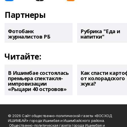
Партнеры
Фотобанк
Рубрика "Еда и
журналистов РБ
напитки"
Читайте:
В Ишимбае состоялась
Как спасти карто
премьера спектакля-
от колорадского
импровизации
жука?
«Рыцари 40 островов»
© 2026 Сайт общественно-политической газеты «ВОСХОД
ИШИМБАЙ» города Ишимбая и Ишимбайского района.
Общественно-политическая газета города Ишимбая и