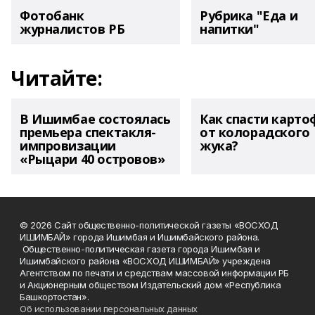
Фотобанк
Рубрика "Еда и
журналистов РБ
напитки"
Читайте:
В Ишимбае состоялась
Как спасти карто
премьера спектакля-
от колорадского
импровизации
жука?
«Рыцари 40 островов»
© 2026 Сайт общественно-политической газеты «ВОСХОД
ИШИМБАЙ» города Ишимбая и Ишимбайского района.
Общественно-политическая газета города Ишимбая и
Ишимбайского района «ВОСХОД ИШИМБАЙ» учреждена
Агентством по печати и средствам массовой информации РБ
и Акционерным обществом Издательский дом «Республика
Башкортостан».
Об использовании персональных данных