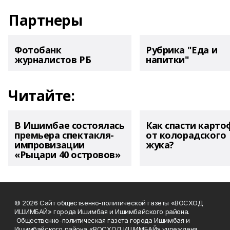
Партнеры
Фотобанк
Рубрика "Еда и
журналистов РБ
напитки"
Читайте:
В Ишимбае состоялась
Как спасти карто
премьера спектакля-
от колорадского
импровизации
жука?
«Рыцари 40 островов»
© 2026 Сайт общественно-политической газеты «ВОСХОД
ИШИМБАЙ» города Ишимбая и Ишимбайского района.
Общественно-политическая газета города Ишимбая и
Ишимбайского района «ВОСХОД ИШИМБАЙ» учреждена