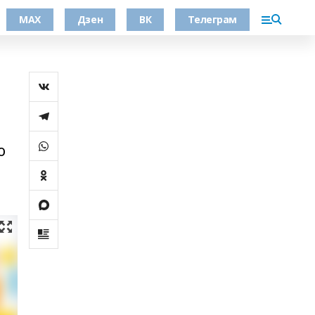
МАХ
Дзен
ВК
Телеграм
о