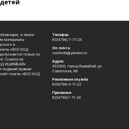
детей
публикации, а также
Телефон
кие материалы
8(34794) 7-71-24
рского и
Эл. почта
газеты «ВОСХОД
voshodd@yandex.ru
опускается только по
й. Ссылка на
Адрес
ХОД ИШИМБАЙ»
453200, город Ишимбай, ул.
ет-изданий прямая
Советская, 88
 сайт газеты «ВОСХОД
Рекламная служба
8(34794) 4-11-22
Приемная
8(34794)7-71-24