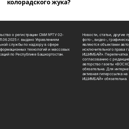
колорадского жука?
ьство о регистрации СМИ №ТУ 02-
Новости, статьи, другие 
11.06.2025 г. выдано Управлением
фото-, видео-, графичес
ной службы по надзору в сфере
являются объектами авто
нформационных технологий и массовых
исключительного права 
аций по Республике Башкортостан.
ИШИМБАЙ». Перепечатка д
согласованию с редакцие
авторство газеты «ВОС
обязательна. Для интерн
активная гиперссылка на
ИШИМБАЙ» обязательна.