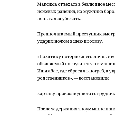
Максима отъехать в безлюдное мест
ножевых ранения, но мужчина борол
попытался убежать.
Предполагаемый преступник выстрел
ударил ножом в шею и голову.
«Похитив у потерпевшего личные в
обвиняемый погрузил тело в машину
Ишимбае, где сбросил в погреб, а 
родственников», — восстановили
картину произошедшего сотрудники
После задержания злоумышленник п