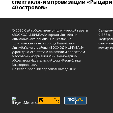
спектакля-импровизации «Рыцари
40 островов»
© 2026 Сайт общественно-политической газеты
Свидетел
«ВОСХОД ИШИМБАЙ» города Ишимбая и
01877 от 
Ишимбайского района. Общественно-
Федераль
политическая газета города Ишимбая и
связи, и
Ишимбайского района «ВОСХОД ИШИМБАЙ»
коммуник
учреждена Агентством по печати и средствам
массовой информации РБ и Акционерным
обществом Издательский дом «Республика
Башкортостан».
Об использовании персональных данных