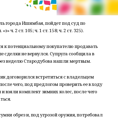
ь города Ишимбая, пойдет под суд по
з» ч. 2 ст. 105; ч. 1 ст. 158; ч. 2 ст. 325).
ся к потенциальному покупателю продавать
е сделки не вернулся. Супруга сообщила в
ерез неделю Стародубова нашли мертвым.
ик договорился встретиться с владельцем
осле чего, под предлогом проверить ее в ходу
 и взяли комплект зимних колес, после чего
ться.
умки обрез и, под угрозой оружия, потребовал